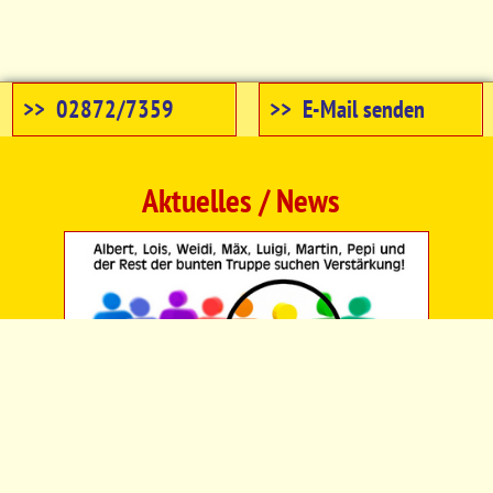
>> 02872/7359
>> E-Mail senden
Aktuelles / News
1
2
3
4
5